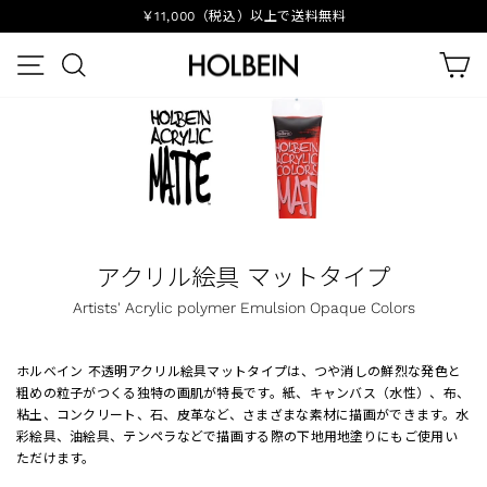
ス
￥11,000（税込）以上で送料無料
キ
ス
ッ
カ
ラ
プ
イ
メニュー
検索
す
ド
る
シ
ョ
ー
を
停
止
す
アクリル絵具 マットタイプ
る
Artists' Acrylic polymer Emulsion Opaque Colors
ホルベイン 不透明アクリル絵具マットタイプは、つや消しの鮮烈な発色と
粗めの粒子がつくる独特の画肌が特長です。紙、キャンバス（水性）、布、
粘土、コンクリート、石、皮革など、さまざまな素材に描画ができます。水
彩絵具、油絵具、テンペラなどで描画する際の下地用地塗りにもご使用い
ただけます。